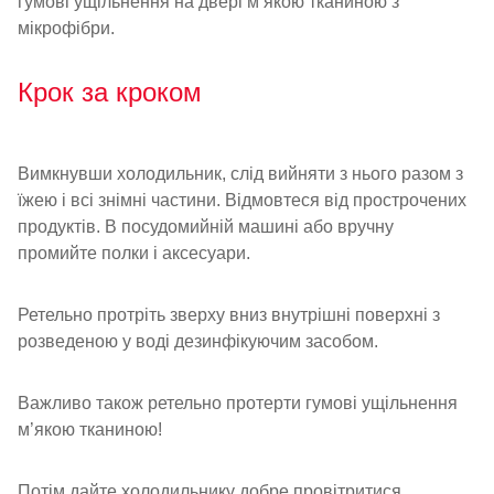
гумові ущільнення на двері м’якою тканиною з
мікрофібри.
Крок за кроком
Вимкнувши холодильник, слід вийняти з нього разом з
їжею і всі знімні частини. Відмовтеся від прострочених
продуктів. В посудомийній машині або вручну
промийте полки і аксесуари.
Ретельно протріть зверху вниз внутрішні поверхні з
розведеною у воді дезинфікуючим засобом.
Важливо також ретельно протерти гумові ущільнення
м’якою тканиною!
Потім дайте холодильнику добре провітритися,