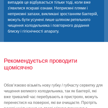
випадків це відбувається тільки тоді, коли вже
з'явилися яскраві ознаки. Неприємні плями і
неприємні запахи, викликані зростанням бактерій,
можуть бути усунені лише шляхом ретельного
чищення холодильника і повторного додання
блиску і гігієнічності апарату.
Рекомендується проводити
щомісячно
Обов’язково візьміть нову губку / губчасту серветку для
чищення великого холодильника, так як бактерії, які
вже тривалий час перебувають в пристроях, можуть
перенестися на поверхні, які ви очищаєте. Протріть