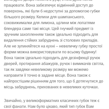
працювати. Вона забезпечує відмінний доступ до
поверхонь, які були б недоступні за допомогою губки
більшого розміру. Келихи для шампанського,
соковижималки для лимона, щілини між лопатями
блендера саме такі місця. Цей гнучкий предмет із
зручним захопленням також ідеально підходить для
видалення стійких забруднень зі столових приладів.
Але не зупиняйтеся на кухні – невеличку губку простої
форми можна використовувати по всьому будинку!
Вона також ідеально підходить для дезінфекції ручок
дверей, протирання абажурів, ручок і вимикачів світла,
так як завдяки невеликому розміру ми можемо
направити її точно в задане місце. Вона також є
найпростішим рішенням для того, що б дотягнутися до
місць забруднень, прихованих в невеликих куточках.
Звичайно, у великоформатних класичних губок теж є
свої фанати. Нам було цікаво, який тип губок Вам