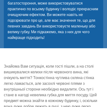
багатостороння, може використовуватися
практично по всьому будинку і володіє прекрасним
очищуючим ефектом. Ви можете навіть не
підозрювати про це, але має значення те, що для
певних завдань Ви використовуєте маленьку або
велику губку. Ми підкажемо, яка з них для чого
найкраще підходить!
Знайома Вам ситуація, коли гості пішли, а на столі
вишикувалися келихи після червоного вина, які
очікують миття? Тонкостінна чутлива скляна стінка
легко ламається, але засохлі червоні плями з
внутрішньої сторони необхідно видалити. Ось тут і
стане в нагоді невелика губка для миття посуду. Цей
предмет можна знайти в кожному будинку, і, оскільки
вона дуже добре лежить в руці, з нею дуже легко