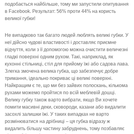
подобається найбільше, тому ми запустили опитування
в Facebook. Результат: 56% проти 44% на користь
великої губки!
Не випадково так багато людей люблять великі губки. У
неї дійсно чудові властивості і доставляє приємне
відчуття, коли з її допомогою можна очистити величезні
гладкі поверхні одним рухом. Такі, наприклад, як
кухонні стільниці, стіл для прийому їжі або садова лава.
Злегка змочена велика губка, що забезпечує добре
тримання, ідеально покриває ці великі поверхні.
Найкращим є те, що ми без зайвих полоскань, кількома
рухами можемо пройтися по всій меблевій дошці.
Велику губку також варто вибрати, якщо Ви хочете
помити масивні деки, сковороди, казани або видалити
засохлі залишки їжі. У таких випадках не варто
розмінюватися на дрібниці – ця губка відразу ж
видалить більшу частину забруднень, тому позбавляє