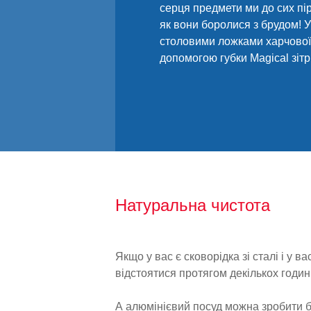
серця предмети ми до сих пір
як вони боролися з брудом! У 
столовими ложками харчової 
допомогою губки Magical зітр
Натуральна чистота
Якщо у вас є сковорідка зі сталі і у ва
відстоятися протягом декількох годин, 
А алюмінієвий посуд можна зробити бл