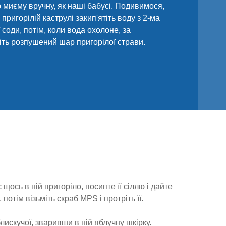
 миєму вручну, як наші бабусі. Подивимося,
пригорілій каструлі закип'ятіть воду з 2-ма
соди, потім, коли вода охолоне, за
іть розпушений шар пригорілої страви.
с щось в ній пригоріло, посипте її сіллю і дайте
потім візьміть скраб MPS і протріть її.
искучої, зваривши в ній яблучну шкірку.