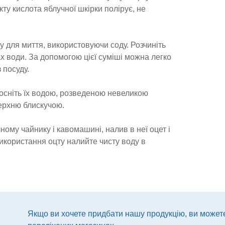
ту кислота яблучної шкірки полірує, не
 для миття, використовуючи соду. Розчиніть
ах води. За допомогою цієї суміші можна легко
 посуду.
лосніть їх водою, розведеною невеликою
верхню блискучою.
ому чайнику і кавомашині, налив в неї оцет і
використання оцту налийте чисту воду в
Якщо ви хочете придбати нашу продукцію, ви можете