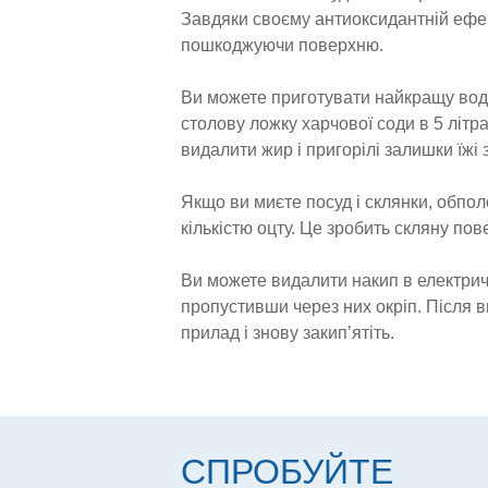
Завдяки своєму антиоксидантній ефек
пошкоджуючи поверхню.
Ви можете приготувати найкращу воду
столову ложку харчової соди в 5 літр
видалити жир і пригорілі залишки їжі з
Якщо ви миєте посуд і склянки, обпо
кількістю оцту. Це зробить скляну по
Ви можете видалити накип в електричн
пропустивши через них окріп. Після 
прилад і знову закип’ятіть.
СПРОБУЙТЕ